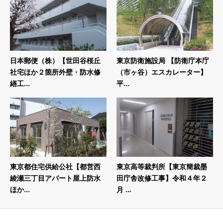
日本郵便（株）【世田谷桜丘
東京防衛施設局 【防衛庁本庁
社宅ほか２箇所外壁・防水修
（市ヶ谷）エスカレーター】
繕工...
平...
東京都住宅供給公社【都営西
東京高等裁判所【東京簡裁墨
綾瀬三丁目アパート屋上防水
田庁舎改修工事】令和４年２
ほか...
月 ...