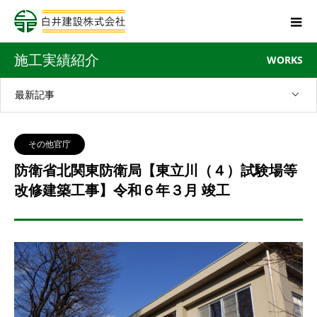
施工実績紹介
WORKS
最新記事
その他官庁
防衛省北関東防衛局【東立川（４）試験場等
改修建築工事】令和６年３月 竣工